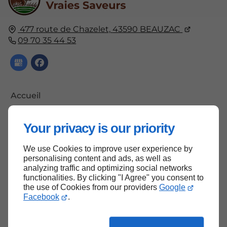
477 route de Chazelet,
43590
BEAUZAC
09 70 35 44 53
Accueil
Contactez-nous
Your privacy is our priority
Mentions légales
Plan du site
We use Cookies to improve user experience by
personalising content and ads, as well as
analyzing traffic and optimizing social networks
functionalities. By clicking "I Agree" you consent to
the use of Cookies from our providers
Google
Haut de page
Facebook
.