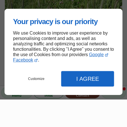
Your privacy is our priority
We use Cookies to improve user experience by
personalising content and ads, as well as
analyzing traffic and optimizing social networks
functionalities. By clicking "I Agree" you consent to
the use of Cookies from our providers
Google
Facebook
.
I AGREE
Customize
Contactez-nous pour en
savoir plus sur nos offres.
Menu
Infos
Contact
Nous répondons à toutes vos
questions sur nos produits.